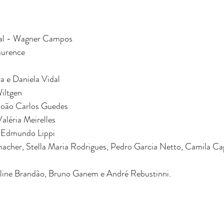
cal​ - Wagner Campos 
aurence 
a e Daniela Vidal 
iltgen 
João Carlos Guedes 
léria Meirelles 
 Edmundo Lippi​
cher, Stella Maria Rodrigues, Pedro Garcia Netto, Camila Ca
line Brandão, Bruno Ganem e André Rebustinni. 