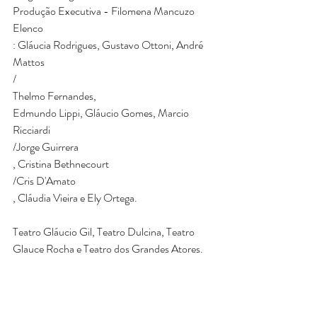
Produção Executiva - Filomena Mancuzo​
​Elenco​
: Gláucia Rodrigues, Gustavo Ottoni, André 
Mattos
​/​
Thelmo Fernandes,​
Edmundo Lippi, Gláucio Gomes, Marcio 
Ricciardi
​/Jorge Guirrera​
, Cristina Bethnecourt
​/Cris D'Amato​
, Cláudia Vieira e Ely Ortega. 
Teatro Gláucio Gil, Teatro Dulcina, Teatro 
Glauce Rocha e Teatro dos Grandes Atores.​