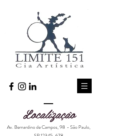
Localização
Av. Bernardino de Campos, 98 - São Paulo,
SP
12345-678